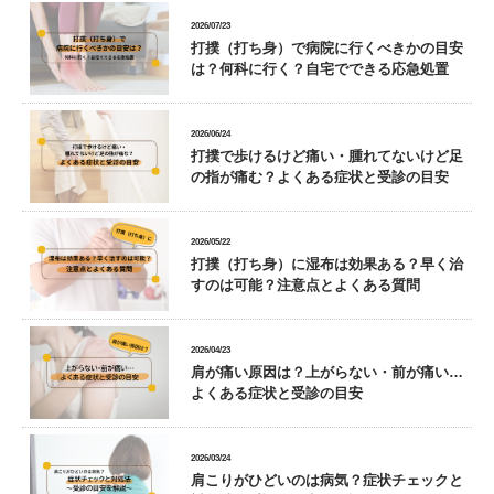
2026/07/23
打撲（打ち身）で病院に行くべきかの目安
は？何科に行く？自宅でできる応急処置
2026/06/24
打撲で歩けるけど痛い・腫れてないけど足
の指が痛む？よくある症状と受診の目安
2026/05/22
打撲（打ち身）に湿布は効果ある？早く治
すのは可能？注意点とよくある質問
2026/04/23
肩が痛い原因は？上がらない・前が痛い…
よくある症状と受診の目安
2026/03/24
肩こりがひどいのは病気？症状チェックと