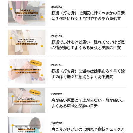
2026/07/23
打撲（打ち身）で病院に行くべきかの目安
は？何科に行く？自宅でできる応急処置
2026/06/24
打撲で歩けるけど痛い・腫れてないけど足
の指が痛む？よくある症状と受診の目安
2026/05/22
打撲（打ち身）に湿布は効果ある？早く治
すのは可能？注意点とよくある質問
2026/04/23
肩が痛い原因は？上がらない・前が痛い…
よくある症状と受診の目安
2026/03/24
肩こりがひどいのは病気？症状チェックと