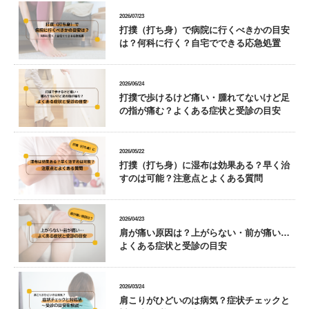
2026/07/23
打撲（打ち身）で病院に行くべきかの目安
は？何科に行く？自宅でできる応急処置
2026/06/24
打撲で歩けるけど痛い・腫れてないけど足
の指が痛む？よくある症状と受診の目安
2026/05/22
打撲（打ち身）に湿布は効果ある？早く治
すのは可能？注意点とよくある質問
2026/04/23
肩が痛い原因は？上がらない・前が痛い…
よくある症状と受診の目安
2026/03/24
肩こりがひどいのは病気？症状チェックと