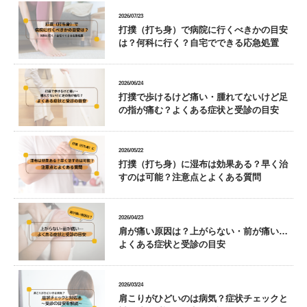
2026/07/23
打撲（打ち身）で病院に行くべきかの目安
は？何科に行く？自宅でできる応急処置
2026/06/24
打撲で歩けるけど痛い・腫れてないけど足
の指が痛む？よくある症状と受診の目安
2026/05/22
打撲（打ち身）に湿布は効果ある？早く治
すのは可能？注意点とよくある質問
2026/04/23
肩が痛い原因は？上がらない・前が痛い…
よくある症状と受診の目安
2026/03/24
肩こりがひどいのは病気？症状チェックと