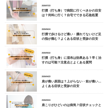
2026/07/23
打撲（打ち身）で病院に行くべきかの目安
は？何科に行く？自宅でできる応急処置
2026/06/24
打撲で歩けるけど痛い・腫れてないけど足
の指が痛む？よくある症状と受診の目安
2026/05/22
打撲（打ち身）に湿布は効果ある？早く治
すのは可能？注意点とよくある質問
2026/04/23
肩が痛い原因は？上がらない・前が痛い…
よくある症状と受診の目安
2026/03/24
肩こりがひどいのは病気？症状チェックと