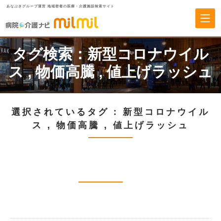
あなぶきグループ運営 地域密着の医療・介護施設検索サイト
タグ検索：
新型コロナウイル
ス
,
物価高騰
,
値上げラッシュ
選択されているタグ :
新型コロナウイル
ス
,
物価高騰
,
値上げラッシュ