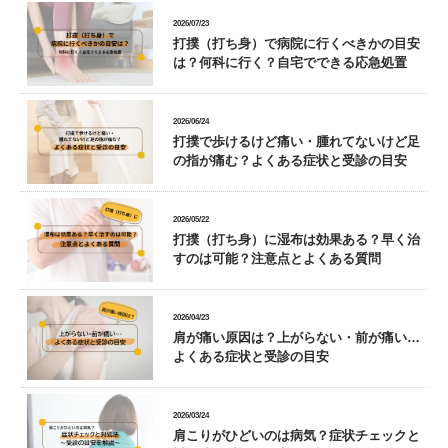
2026/07/23
打撲（打ち身）で病院に行くべきかの目安
は？何科に行く？自宅でできる応急処置
2026/06/24
打撲で歩けるけど痛い・腫れてないけど足
の指が痛む？よくある症状と受診の目安
2026/05/22
打撲（打ち身）に湿布は効果ある？早く治
すのは可能？注意点とよくある質問
2026/04/23
肩が痛い原因は？上がらない・前が痛い…
よくある症状と受診の目安
2026/03/24
肩こりがひどいのは病気？症状チェックと