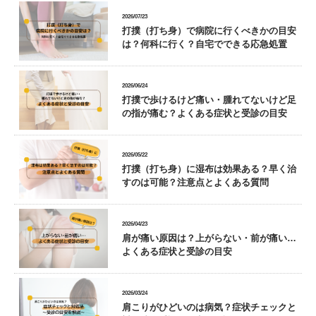
2026/07/23
打撲（打ち身）で病院に行くべきかの目安
は？何科に行く？自宅でできる応急処置
2026/06/24
打撲で歩けるけど痛い・腫れてないけど足
の指が痛む？よくある症状と受診の目安
2026/05/22
打撲（打ち身）に湿布は効果ある？早く治
すのは可能？注意点とよくある質問
2026/04/23
肩が痛い原因は？上がらない・前が痛い…
よくある症状と受診の目安
2026/03/24
肩こりがひどいのは病気？症状チェックと