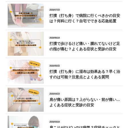
2026/07/23
打撲（打ち身）で病院に行くべきかの目安
は？何科に行く？自宅でできる応急処置
2026/06/24
打撲で歩けるけど痛い・腫れてないけど足
の指が痛む？よくある症状と受診の目安
2026/05/22
打撲（打ち身）に湿布は効果ある？早く治
すのは可能？注意点とよくある質問
2026/04/23
肩が痛い原因は？上がらない・前が痛い…
よくある症状と受診の目安
2026/03/24
肩こりがひどいのは病気？症状チェックと