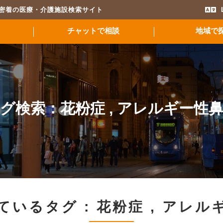
域密着の医療・介護施設検索サイト
チャットで相談
地域で
グ検索：
花粉症
,
アレルギー性
ているタグ :
花粉症
,
アレル