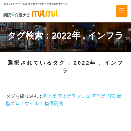
あなぶきグループ運営 地域密着の医療・介護施設検索サイト
タグ検索：
2022年
,
インフラ
選択されているタグ :
2022年
,
インフ
ラ
タグを絞り込む :
値上げ
値上げラッシュ
値下げ
円安
新
型コロナウイルス
物価高騰