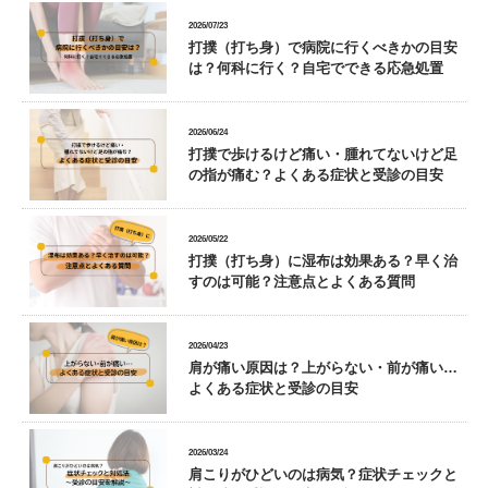
2026/07/23
打撲（打ち身）で病院に行くべきかの目安
は？何科に行く？自宅でできる応急処置
2026/06/24
打撲で歩けるけど痛い・腫れてないけど足
の指が痛む？よくある症状と受診の目安
2026/05/22
打撲（打ち身）に湿布は効果ある？早く治
すのは可能？注意点とよくある質問
2026/04/23
肩が痛い原因は？上がらない・前が痛い…
よくある症状と受診の目安
2026/03/24
肩こりがひどいのは病気？症状チェックと