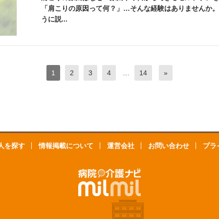
「肩こりの原因って何？」…そんな経験はありませんか。
うに説...
1
2
3
4
…
14
»
人を探す
情報掲載について
運営会社
お問い合わせ
プラ