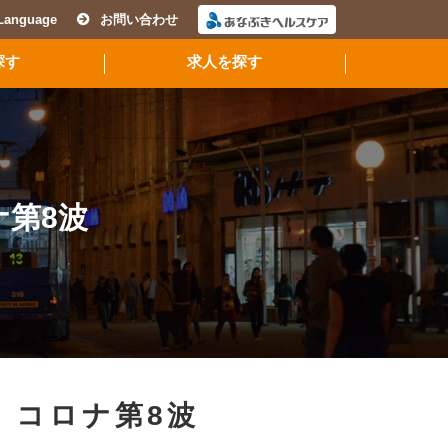
Language
お問い合わせ
探す
求人を探す
ナ第8波
,
コロナ第8波