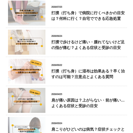
2026/07/23
打撲（打ち身）で病院に行くべきかの目安
は？何科に行く？自宅でできる応急処置
2026/06/24
打撲で歩けるけど痛い・腫れてないけど足
の指が痛む？よくある症状と受診の目安
2026/05/22
打撲（打ち身）に湿布は効果ある？早く治
すのは可能？注意点とよくある質問
2026/04/23
肩が痛い原因は？上がらない・前が痛い…
よくある症状と受診の目安
2026/03/24
肩こりがひどいのは病気？症状チェックと