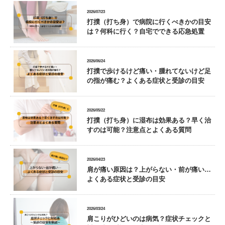
2026/07/23
打撲（打ち身）で病院に行くべきかの目安
は？何科に行く？自宅でできる応急処置
2026/06/24
打撲で歩けるけど痛い・腫れてないけど足
の指が痛む？よくある症状と受診の目安
2026/05/22
打撲（打ち身）に湿布は効果ある？早く治
すのは可能？注意点とよくある質問
2026/04/23
肩が痛い原因は？上がらない・前が痛い…
よくある症状と受診の目安
2026/03/24
肩こりがひどいのは病気？症状チェックと