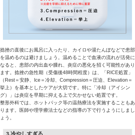
捻挫の直後にお風呂に入ったり、カイロや湯たんぽなどで患部
を温めるのは避けましょう。温めることで血液の流れが活発に
なると、患部の内出血や腫れ、炎症の悪化を招く可能性があり
ます。捻挫の急性期（受傷後48時間程度）は、「RICE処置」
（Rest＝安静、Ice＝冷却、Compression＝圧迫、Elevation＝
挙上）を基本としたケアが大切です。特に「冷却（アイシン
グ）」は炎症を早期に抑える上で欠かせない処置です。
整形外科では、ホットパック等の温熱療法を実施することもあ
ります。医師や理学療法士などの指導の下で行うようにしまし
ょう。
3.冷やしすぎる