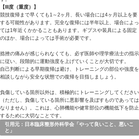
【III度（重度）】
競技復帰まで早くても1～2ヶ月、長い場合には4ヶ月以上を要
する可能性があります。完全な復帰には半年以上、場合によっ
ては1年近くかかることもあります。ギプスや装具による固定
のほか、場合によっては手術が必要です。
捻挫の痛みが感じられなくても、必ず医師や理学療法士の指示
に従い、段階的に運動強度を上げていくことが大切です。
自己判断による早期復帰は避け、トレーニングの部位や強度を
相談しながら安全な状態での復帰を目指しましょう。
負傷している箇所以外は、積極的にトレーニングしてください
（ただし、負傷している箇所に悪影響を及ぼすものであっては
なりません）。これは、心肺機能や健常部位の機能低下を防止
するために大切なことです。
引用元：日本臨床整形外科学会「やって良いこと、悪いこ
と」