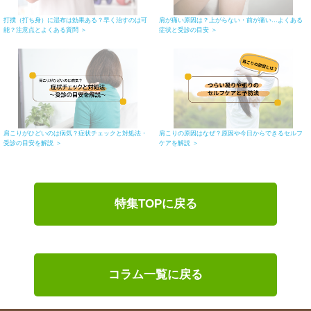
打撲（打ち身）に湿布は効果ある？早く治すのは可
肩が痛い原因は？上がらない・前が痛い…よくある
能？注意点とよくある質問 ＞
症状と受診の目安 ＞
肩こりがひどいのは病気？症状チェックと対処法・
肩こりの原因はなぜ？原因や今日からできるセルフ
受診の目安を解説 ＞
ケアを解説 ＞
特集TOPに戻る
コラム一覧に戻る