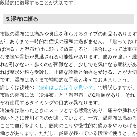
段階的に復帰することが大切です。
5.湿布に頼る
市販の湿布には痛みや炎症を和らげるタイプの商品もあります
が、あくまで一時的な症状の緩和に過ぎません。「貼っておけ
ば治る」と湿布だけに頼って放置すると、場合によっては重症
な捻挫や骨折が見逃される可能性があります。痛みが強い・腫
れが引かない・歩くのが困難など、少しでも気になる症状があ
れば整形外科を受診し、正確な診断と治療を受けることが大切
です。湿布はあくまで補助的な手段と考えておきましょう。
詳しくは後述の
「湿布はしたほうが良い？」
で解説しますが、
市販の湿布には「冷湿布」と「温湿布」の2種類があり、それ
ぞれ使用するタイミングや目的が異なります。
冷湿布は貼ったときにスーッとする感覚があり、痛みや腫れが
強いときに使用するのが適しています。一方、温湿布は温める
ことで血行をよくし、筋肉のこりや慢性的な痛みをやわらげる
働きがあります。ただし、炎症が残っている段階で使うと、か