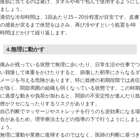
接肌に当てるのは避け、タオルや布で包んで使用するようにし
ましょう。
適切な冷却時間は、1回あたり15～20分程度が目安です。皮膚
の感覚が戻るまで休憩をはさみ、再び冷やすという処置を48
時間ほどかけて繰り返します。
4.無理に動かす
痛みが残っている状態で無理に歩いたり、日常生活や仕事でつ
い我慢して体重をかけたりすると、損傷した靭帯にさらなるダ
メージを与える危険があります。特に捻挫の初期段階では炎症
が強く、関節周囲の組織も弱くなっている状態です。この時期
に過度な動きや負荷が加わると、関節の不安定性が進んだり捻
挫がクセになったりするリスクがあります。
自己判断でマッサージやストレッチを行うのも逆効果になる場
合があるため、理学療法士などの指導の下で行うようにしまし
ょう。
無理に運動や業務に復帰するのではなく、医師の判断に基づき