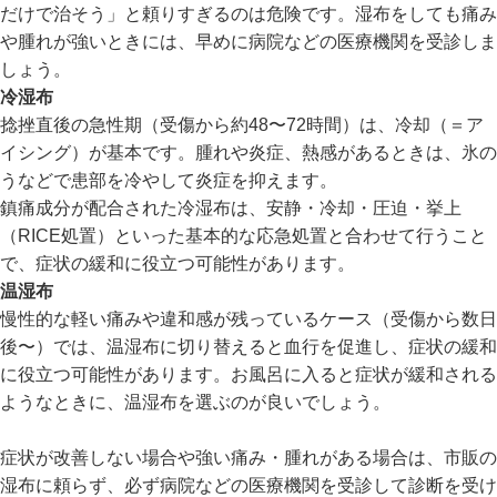
だけで治そう」と頼りすぎるのは危険です。湿布をしても痛み
や腫れが強いときには、早めに病院などの医療機関を受診しま
しょう。
冷湿布
捻挫直後の急性期（受傷から約48〜72時間）は、冷却（＝ア
イシング）が基本です。腫れや炎症、熱感があるときは、氷の
うなどで患部を冷やして炎症を抑えます。
鎮痛成分が配合された冷湿布は、安静・冷却・圧迫・挙上
（RICE処置）といった基本的な応急処置と合わせて行うこと
で、症状の緩和に役立つ可能性があります。
温湿布
慢性的な軽い痛みや違和感が残っているケース（受傷から数日
後〜）では、温湿布に切り替えると血行を促進し、症状の緩和
に役立つ可能性があります。お風呂に入ると症状が緩和される
ようなときに、温湿布を選ぶのが良いでしょう。
症状が改善しない場合や強い痛み・腫れがある場合は、市販の
湿布に頼らず、必ず病院などの医療機関を受診して診断を受け