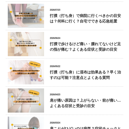
2026/07/23
打撲（打ち身）で病院に行くべきかの目安
は？何科に行く？自宅でできる応急処置
2026/06/24
打撲で歩けるけど痛い・腫れてないけど足
の指が痛む？よくある症状と受診の目安
2026/05/22
打撲（打ち身）に湿布は効果ある？早く治
すのは可能？注意点とよくある質問
2026/04/23
肩が痛い原因は？上がらない・前が痛い…
よくある症状と受診の目安
2026/03/24
肩こりがひどいのは病気？症状チェックと